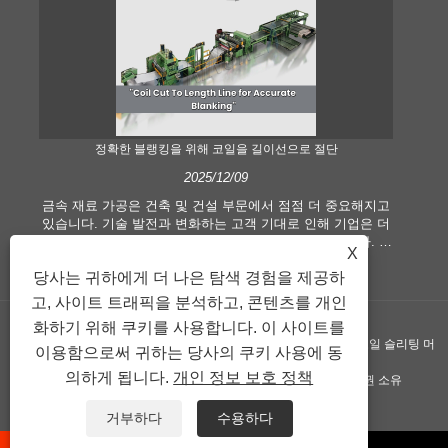
정확한 블랭킹을 위해 코일을 길이선으로 절단
2025/12/09
금속 재료 가공은 건축 및 건설 부문에서 점점 더 중요해지고
현
있습니다. 기술 발전과 변화하는 고객 기대로 인해 기업은 더
길이
욱 높아진 제조 기준과 품질 요구 사항을 충족해야 합니다. 기
습
X
존의 수작업 처리 기술은 특히 정확성과 효율성을 추구하는
산
당사는 귀하에게 더 나은 탐색 경험을 제공하
현대 산업의 요구를 충족시키기에 더 이상 적합하지 않습니
분
다. 따라서 길이선에 맞게 절단된 코일이 코일 가공 장비로 등
에
고, 사이트 트래픽을 분석하고, 콘텐츠를 개인
장하게 되었습니다.
화하기 위해 쿠키를 사용합니다. 이 사이트를
저작권 ©GUANGZHOU KINGREAL MACHINERY CO., LTD.， - 코일 슬리팅 머
이용함으로써 귀하는 당사의 쿠키 사용에 동
의하게 됩니다.
개인 정보 보호 정책
신, 길이 기계로 절단된 코일, 길이 라인으로 절단된 금속 - 판권 소유
연결
Sitemap
RSS
XML
Privacy Policy
거부하다
수용하다