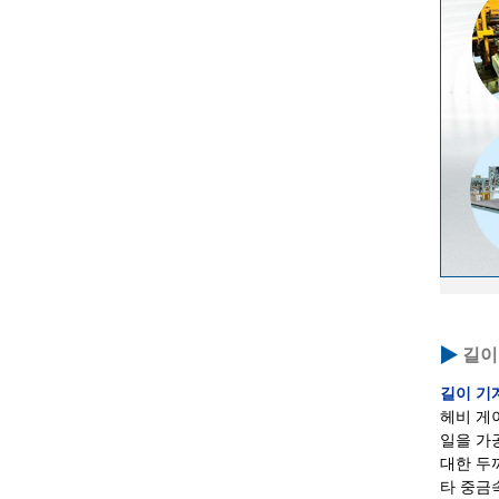
길이
길이 기
헤비 게
일을 가
대한 두
타 중금