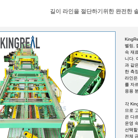
길이 라인을 절단하기위한 완전한 
KingR
벨링,
속 재
니다.
과 같
한 측
라인은
를 자
응용 
각 Kin
므로 
은 다르
운영 속
선택할
전체 