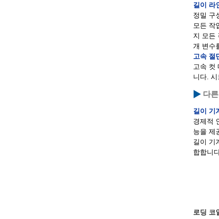
길이 라
정밀 구
모든 작
지 모든
개 변수
고속 절
고속 컷
니다. 
다른
길이 기
경제적 
능을 제
길이 기
합합니다
로딩 코일