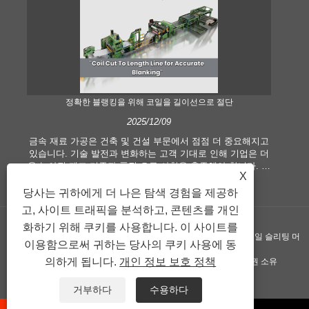
정확한 블랭킹을 위해 코일을 길이선으로 절단
2025/12/09
금속 재료 가공은 건축 및 건설 부문에서 점점 더 중요해지고
현
있습니다. 기술 발전과 변화하는 고객 기대로 인해 기업은 더
길이
욱 높아진 제조 기준과 품질 요구 사항을 충족해야 합니다. 기
습
X
존의 수작업 처리 기술은 특히 정확성과 효율성을 추구하는
산
현대 산업의 요구를 충족시키기에 더 이상 적합하지 않습니
분
당사는 귀하에게 더 나은 탐색 경험을 제공하
다. 따라서 길이선에 맞게 절단된 코일이 코일 가공 장비로 등
에
고, 사이트 트래픽을 분석하고, 콘텐츠를 개인
장하게 되었습니다.
화하기 위해 쿠키를 사용합니다. 이 사이트를
저작권 ©GUANGZHOU KINGREAL MACHINERY CO., LTD.， - 코일 슬리팅 머
이용함으로써 귀하는 당사의 쿠키 사용에 동
의하게 됩니다.
개인 정보 보호 정책
신, 길이 기계로 절단된 코일, 길이 라인으로 절단된 금속 - 판권 소유
연결
Sitemap
RSS
XML
Privacy Policy
거부하다
수용하다