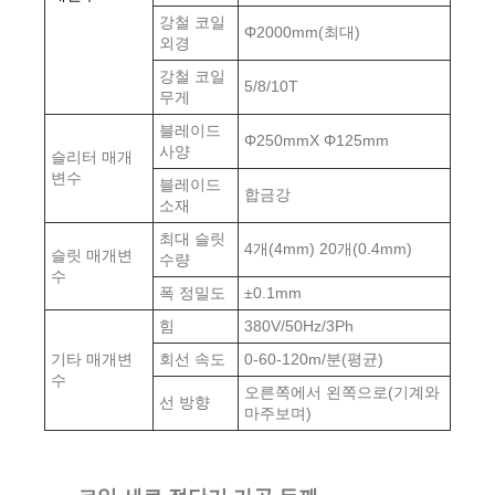
강철 코일
Φ2000mm(최대)
외경
강철 코일
5/8/10T
무게
블레이드
Φ250mmX Φ125mm
사양
슬리터 매개
변수
블레이드
합금강
소재
최대 슬릿
4개(4mm) 20개(0.4mm)
슬릿 매개변
수량
수
폭 정밀도
±0.1mm
힘
380V/50Hz/3Ph
기타 매개변
회선 속도
0-60-120m/분(평균)
수
오른쪽에서 왼쪽으로(기계와
선 방향
마주보며)