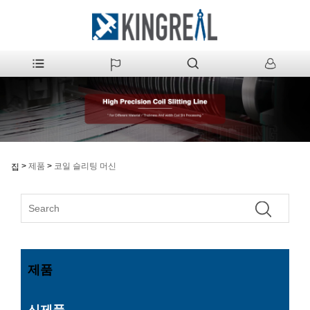
>
제품
>
코일 슬리팅 머신
집
제품