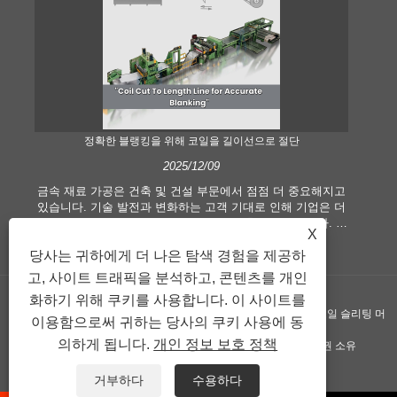
정확한 블랭킹을 위해 코일을 길이선으로 절단
2025/12/09
금속 재료 가공은 건축 및 건설 부문에서 점점 더 중요해지고
현
있습니다. 기술 발전과 변화하는 고객 기대로 인해 기업은 더
길이
욱 높아진 제조 기준과 품질 요구 사항을 충족해야 합니다. 기
습
X
존의 수작업 처리 기술은 특히 정확성과 효율성을 추구하는
산
당사는 귀하에게 더 나은 탐색 경험을 제공하
현대 산업의 요구를 충족시키기에 더 이상 적합하지 않습니
분
다. 따라서 길이선에 맞게 절단된 코일이 코일 가공 장비로 등
에
고, 사이트 트래픽을 분석하고, 콘텐츠를 개인
장하게 되었습니다.
화하기 위해 쿠키를 사용합니다. 이 사이트를
저작권 ©GUANGZHOU KINGREAL MACHINERY CO., LTD.， - 코일 슬리팅 머
이용함으로써 귀하는 당사의 쿠키 사용에 동
의하게 됩니다.
개인 정보 보호 정책
신, 길이 기계로 절단된 코일, 길이 라인으로 절단된 금속 - 판권 소유
연결
Sitemap
RSS
XML
Privacy Policy
거부하다
수용하다