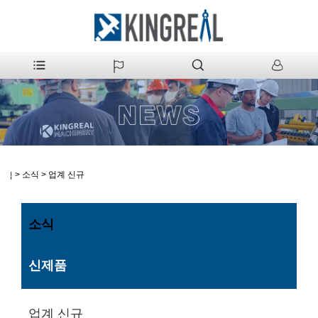
>
소식
>
업계 신규
집
소식
신제품
업계 신규