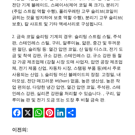
전단 기계 블레이드, 스페이서(제어 코일 폭 크기), 분리기
(주입 스트립 역할 수행), 폴리우레탄 고무 슬리브(코일이
긁히는 것을 방지하여 보호 역할 수행), 분리기 고무 슬리브(
보호), 칼 샤프트 및 기타 액세서리로 구성됩니다.
2. 금속 코일 슬리팅 기계의 경우: 슬리팅 스트립 스틸, 주석
판, 스테인레스 스틸, 구리, 알루미늄, 얇은, 중간 및 두꺼운
판 절단, 슬리팅 등: 열간 압연 코일, 산 밀링 디스크, 전기 도
금 및 착색 강판, 규소 강판, 스테인레스 강, 규소 강판 등 철
강 가공 제조업체 (강철 시장 도매 사업자, 압연 공장 제조업
체, 전기 제품 산업, 자동차 시장, 스탬핑 부품 ​​등)에서 주로
사용되는 산업. ), 슬리팅 머신 블레이드의 장점: 고정밀, 내
마모성, 전단 매끄러운 버(burr) 없음, 높은 생산성, 높은 작
업 편의성, 다양한 냉간 압연, 열간 압연 코일, 주석판, 스테
인레스 강판, 실리콘 강판을 처리할 수 있습니다. , 구리, 알
루미늄 판 및 전기 도금 또는 도장 후 비철 금속 판.
Facebook
X
WhatsApp
Pinterest
LinkedIn
Share
이전의: