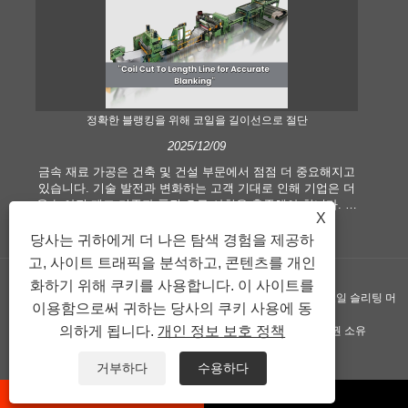
정확한 블랭킹을 위해 코일을 길이선으로 절단
2025/12/09
금속 재료 가공은 건축 및 건설 부문에서 점점 더 중요해지고
현
있습니다. 기술 발전과 변화하는 고객 기대로 인해 기업은 더
길이
욱 높아진 제조 기준과 품질 요구 사항을 충족해야 합니다. 기
습
X
존의 수작업 처리 기술은 특히 정확성과 효율성을 추구하는
산
현대 산업의 요구를 충족시키기에 더 이상 적합하지 않습니
분
당사는 귀하에게 더 나은 탐색 경험을 제공하
다. 따라서 길이선에 맞게 절단된 코일이 코일 가공 장비로 등
에
고, 사이트 트래픽을 분석하고, 콘텐츠를 개인
장하게 되었습니다.
화하기 위해 쿠키를 사용합니다. 이 사이트를
저작권 ©GUANGZHOU KINGREAL MACHINERY CO., LTD.， - 코일 슬리팅 머
이용함으로써 귀하는 당사의 쿠키 사용에 동
의하게 됩니다.
개인 정보 보호 정책
신, 길이 기계로 절단된 코일, 길이 라인으로 절단된 금속 - 판권 소유
연결
Sitemap
RSS
XML
Privacy Policy
거부하다
수용하다