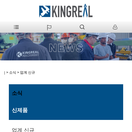
>
소식
>
업계 신규
집
소식
신제품
업계 신규