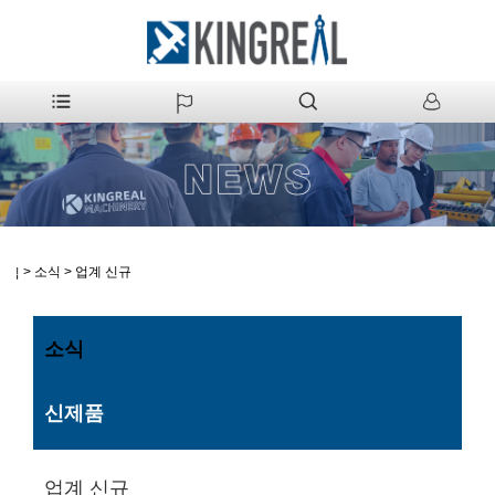
>
소식
>
업계 신규
집
소식
신제품
업계 신규