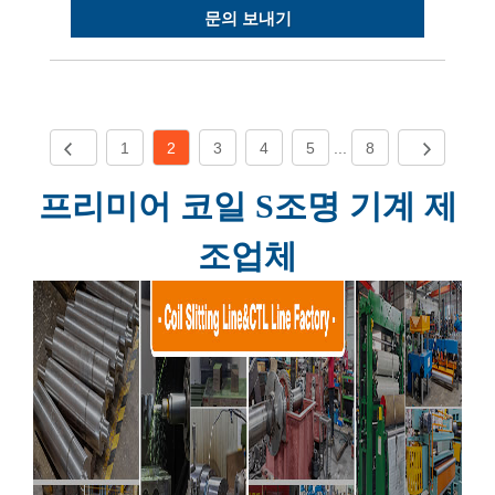
문의 보내기
1
2
3
4
5
...
8
프리미어 코일 S
조명 기계 제
조업체