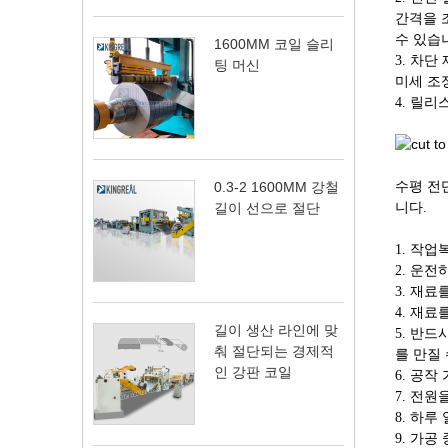
간격을 조
수 있습니
1600MM 코일 슬리
3. 차
팅 머신
미세 조
4. 릴
0.3-2 1600MM 강철
수평 전
길이 선으로 절단
니다.
1. 작
2. 운
3. 재
4. 재
길이 생산 라인에 맞
5. 반
춰 절단되는 경제적
를 만질 
인 강판 코일
6. 공작
7. 전
8. 하
9. 가