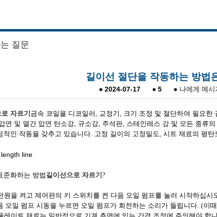
는 질문
길이선 절단을 작동하는 방법
●
2024-07-17
●
5
●
나에게 메시
로 자르기
금속 코일을 디코일러, 교정기, 크기 조정 및 절단하여 필요한
 압연 및 열간 압연 탄소강, 규소강, 주석판, 스테인레스 강 및 모든 종류
정적인 작동을 갖추고 있습니다. 고정 길이의 고정밀도, 시트 재료의 평탄
표준화하는 방법
길이선으로 자르기
?
저 전원을 켜고 제어판의 키 스위치를 켠 다음 오일 펌프를 눌러 시작하십시오
음 오일 펌프 시동을 누르면 오일 펌프가 회전하는 소리가 들립니다. (이때
단 플레이트 재료는 일반적으로 기계 측면에 있는 간격 조정에 주의해야 합니