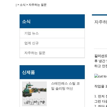
>
소식
>
자주하는 질문
집
소식
자주하
기업 뉴스
업계 신규
자주하는 질문
길이선으
후 냉간
하고 안
신제품
스테인레스 스틸 코
작업을 
일 슬리팅 머신
1. 먼
그런 다
2. 전