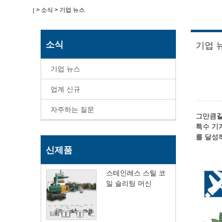
>
소식
>
기업 뉴스
집
소식
기업 
기업 뉴스
업계 신규
자주하는 질문
그만큼
특수 기
를 달성
신제품
스테인레스 스틸 코
일 슬리팅 머신