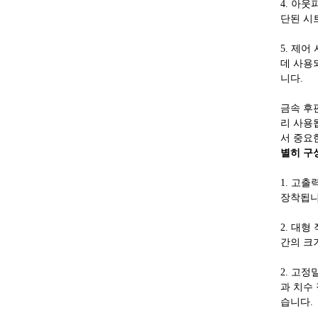
4. 아
단된 시
5. 제
데 사용
니다.
금속 후
리 사용
서 중요
별히 구
1. 고
장착됩니
2. 대
간의 크
2. 고
과 치수 
습니다.