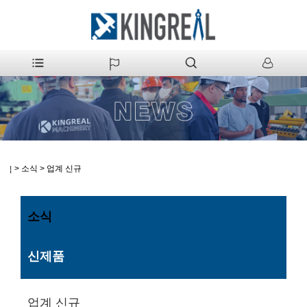
>
소식
>
업계 신규
집
소식
신제품
업계 신규