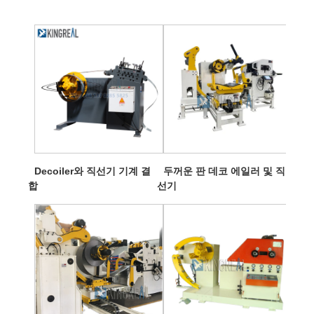
Decoiler와 직선기 기계 결
두꺼운 판 데코 에일러 및 직
합
선기