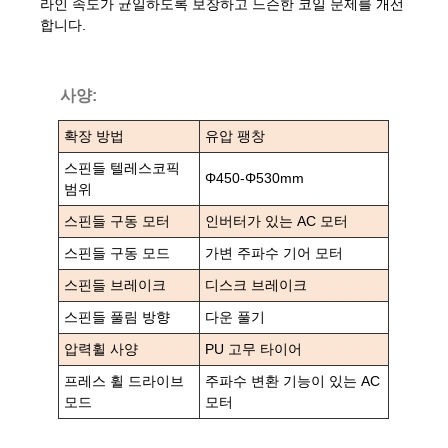
라인 속도가 균일하도록 보장하고 느슨한 코일 문제를 개선
합니다.
사양:
확장 방법
유압 팽창
스핀들 텔레스코픽
Φ450-Φ530mm
범위
스핀들 구동 모터
인버터가 있는 AC 모터
스핀들 구동 모드
가변 주파수 기어 모터
스핀들 브레이크
디스크 브레이크
스핀들 풀림 방향
다운 풀기
압력휠 사양
PU 고무 타이어
프레스 휠 드라이브
주파수 변환 기능이 있는 AC
모드
모터