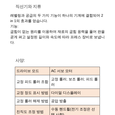
직선기와 지류
레벨링과 공급의 두 가지 기능이 하나의 기계에 결합되어 2
in 1의 효과를 얻습니다.
기능:
굽힘이 없는 원리를 이용하여 재료의 굽힘 응력을 풀어 판을
곧게 펴고 설정된 길이와 속도에 따라 프레스 장비로 보냅니
다.
사양:
드라이브 모드
AC 서보 모터
교정 롤러; 보조 롤러; 피드 롤
교정 피드 롤러 조합
러
교정 정도 표시 방법
다이얼 디스플레이
교정 롤러 해제 방법
공압 방출
수동 핸드휠(전기 조정은 선
진직도 조정 방법
택 사항)