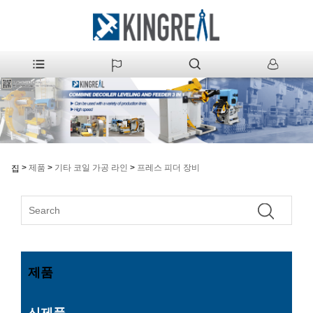
>
제품
>
기타 코일 가공 라인
>
프레스 피더 장비
집
제품